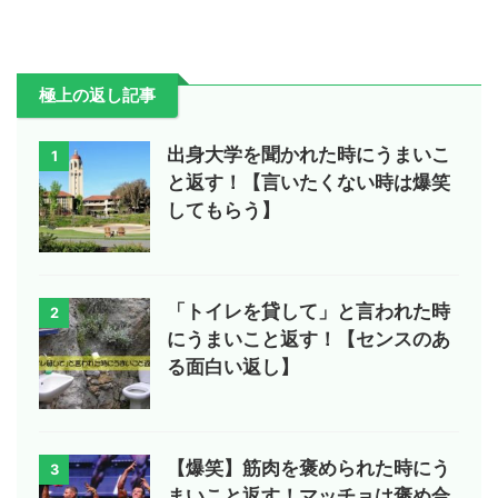
極上の返し記事
出身大学を聞かれた時にうまいこ
1
と返す！【言いたくない時は爆笑
してもらう】
「トイレを貸して」と言われた時
2
にうまいこと返す！【センスのあ
る面白い返し】
【爆笑】筋肉を褒められた時にう
3
まいこと返す！マッチョは褒め合