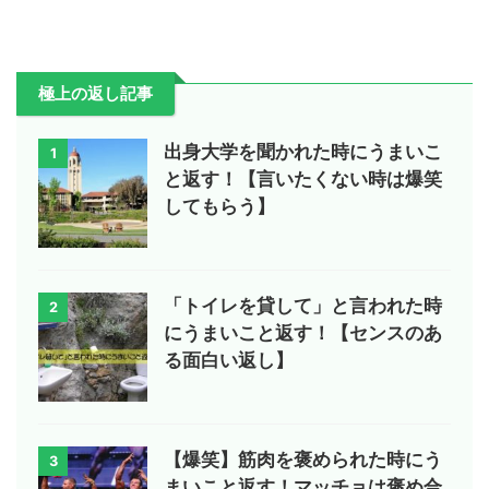
極上の返し記事
出身大学を聞かれた時にうまいこ
1
と返す！【言いたくない時は爆笑
してもらう】
「トイレを貸して」と言われた時
2
にうまいこと返す！【センスのあ
る面白い返し】
【爆笑】筋肉を褒められた時にう
3
まいこと返す！マッチョは褒め合