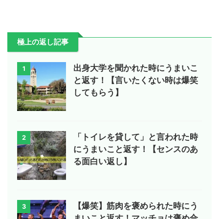
極上の返し記事
出身大学を聞かれた時にうまいこ
1
と返す！【言いたくない時は爆笑
してもらう】
「トイレを貸して」と言われた時
2
にうまいこと返す！【センスのあ
る面白い返し】
【爆笑】筋肉を褒められた時にう
3
まいこと返す！マッチョは褒め合