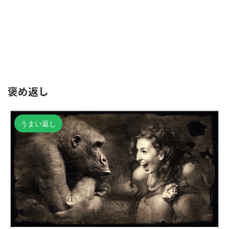
褒め返し
うまい返し